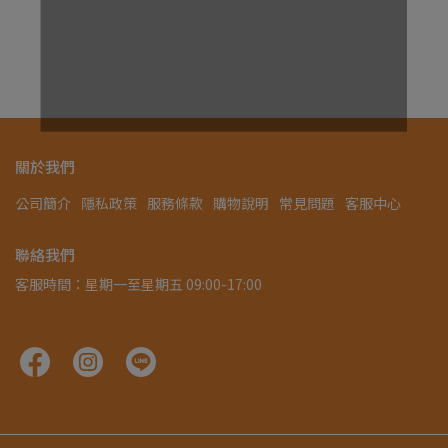
¥1,
關於我們
公司簡介
隱私政策
服務條款
購物說明
常見問題
客服中心
聯絡我們
客服時間：星期一至星期五 09:00-17:00