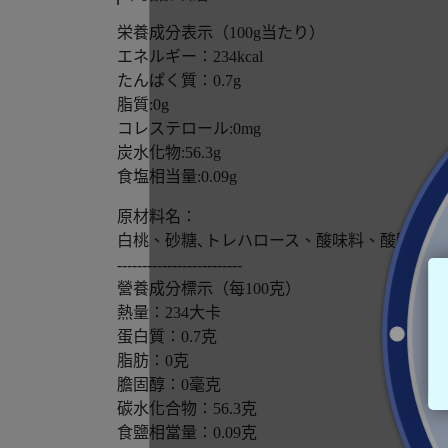
栄養成分表示（100g当たり）
エネルギー：234kcal
たんぱく質：0.7g
脂質:0g
コレステロール:0mg
炭水化物:56.3g
食塩相当量:0.09g
原材料名：
白桃、砂糖､トレハロース、酸味料、酸防止剤
-------------------------
營養成分標示（每100克）
熱量：234大卡
蛋白質：0.7克
脂肪：0克
膽固醇：0毫克
碳水化合物：56.3克
食鹽相當量：0.09克