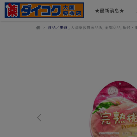
★最新消息★
食品／美食
,
大國藥妝自家品牌
,
全部商品
,
梅片・