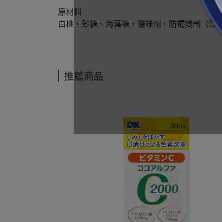
原材料
白桃、砂糖、海藻糖、酸味劑、防褐變劑（亞
推薦商品