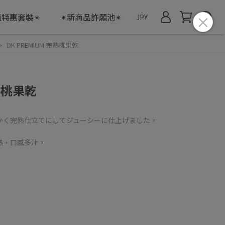
值特惠套裝✴
✴新商品許願池✴
JPY
DK PREMIUM 完熟桃果乾
完熟桃果乾
かく完熟仕立てにしてジューシーに仕上げました。
熟，口感多汁。