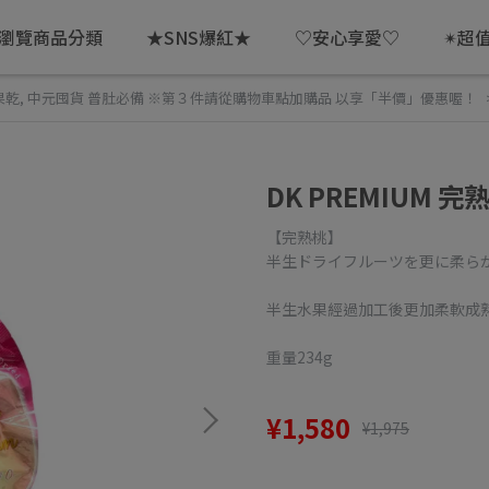
瀏覽商品分類
★SNS爆紅★
♡安心享愛♡
✴超
果乾
,
中元囤貨 普肚必備 ※第３件請從購物車點加購品 以享「半價」優惠喔！
DK PREMIUM 
【完熟桃】
半生ドライフルーツを更に柔ら
半生水果經過加工後更加柔軟成
重量234g
¥1,580
¥1,975