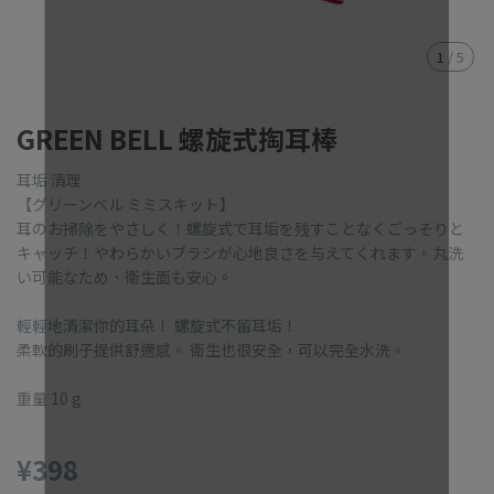
1
/
5
GREEN BELL 螺旋式掏耳棒
耳垢 清理
【グリーンベル ミミスキット】
耳のお掃除をやさしく！螺旋式で耳垢を残すことなくごっそりと
キャッチ！やわらかいブラシが心地良さを与えてくれます。丸洗
い可能なため、衛生面も安心。
輕輕地清潔你的耳朵！ 螺旋式不留耳垢！
柔軟的刷子提供舒適感。 衛生也很安全，可以完全水洗。
重量 10 g
¥398