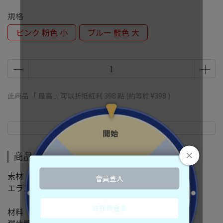
規格
ピンク 粉色 小
ブルー 藍色 大
此商品 「 最高 」可以折抵紅利
398
點 (約等於
¥398
)
商品介紹
商品介紹
素材
エラストマー
材料