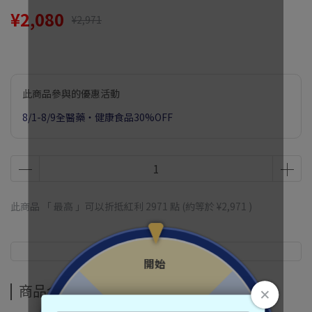
¥2,080
¥2,971
此商品參與的優惠活動
8/1-8/9全醫藥・健康食品30%OFF
此商品 「 最高 」可以折抵紅利
2971
點 (約等於
¥2,971
)
商品介紹
商品介紹