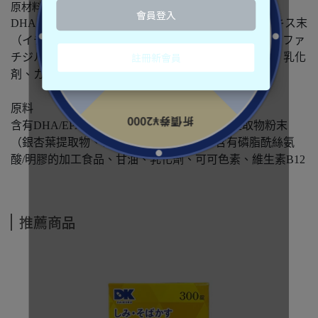
原材料
DHA・EPA含有精製油（国内製造）、イチョウ葉エキス末
（イチョウ葉エキス、グルコース）、アマニ油、ホスファ
チジルセリン含有加工食品／ゼラチン、グリセリン、乳化
剤、カカオ色素、ビタミンＢ12
原料
含有DHA/EPA的精煉油（日本製造）、銀杏提取物粉末
（銀杏葉提取物、葡萄糖）、亞麻子油、含有磷脂酰絲氨
酸/明膠的加工食品、甘油、乳化劑、可可色素、維生素B12
推薦商品