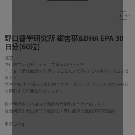
1
/
4
野口醫學研究所 銀杏葉&DHA EPA 30
日分(60粒)
健忘
野口医学研究所 イチョウ葉＆DHA・EPA
イチョウ葉は血流を改 善することにより脳な どの機能を向上させ
ます。
思考を妨げ る脳の変調に働きかけ る事で、そういった病気の進行
を抑制する可能性があります。
銀杏葉通過改善血液流動改善大腦和其他器官的功能。
通過研究干擾思維的大腦變化，有可能減緩此類疾病的進展。
重量 140 g