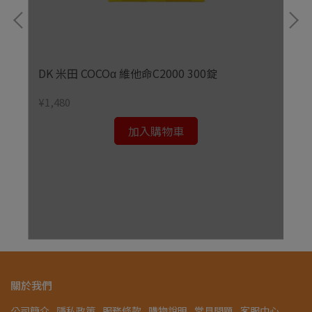
DK 米田 COCOα 維他命C2000 300錠
¥1,480
加入購物車
¥1,
關於我們
公司簡介
隱私政策
服務條款
購物說明
常見問題
客服中心