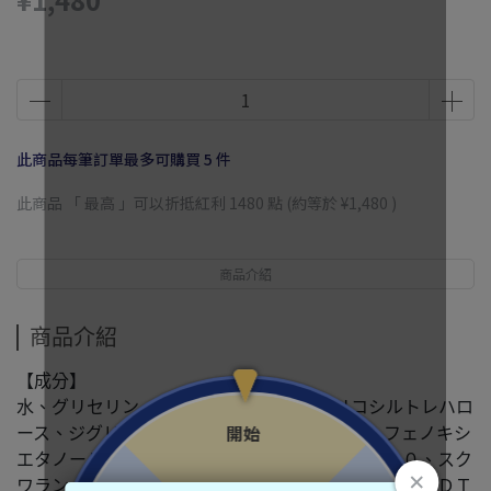
此商品每筆訂單最多可購買 5 件
此商品 「 最高 」可以折抵紅利
1480
點 (約等於
¥1,480
)
商品介紹
商品介紹
【成分】
水、グリセリン、プロパンジオール、グリコシルトレハロ
ース、ジグリセリン、加水分解水添デンプン、フェノキシ
エタノール、メチルパラベン、ポリソルベート６０、スク
ワラン、キサンタンガム、カルボマー、水酸化Ｋ、ＥＤＴ