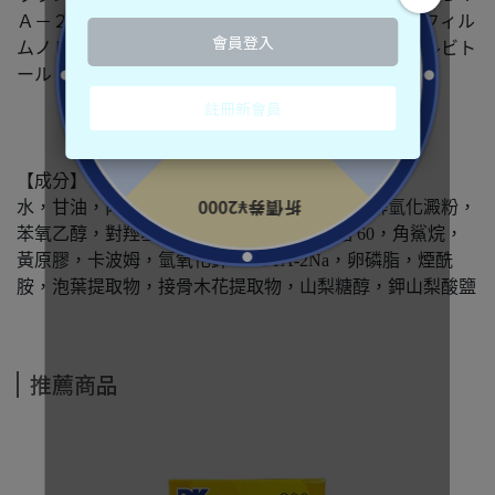
Ａ－２Ｎａ、レシチン、ナイアシンアミド、アスコフィル
ムノドスムエキス、セイヨウニワトコ花エキス、ソルビト
ール、ソルビン酸Ｋ
【成分】
水，甘油，丙二醇，糖基海藻糖，雙甘油，水解氫化澱粉，
苯氧乙醇，對羥基苯甲酸甲酯，聚山梨醇酯 60，角鯊烷，
黃原膠，卡波姆，氫氧化鉀，EDTA-2Na，卵磷脂，煙酰
胺，泡葉提取物，接骨木花提取物，山梨糖醇，鉀山梨酸鹽
推薦商品