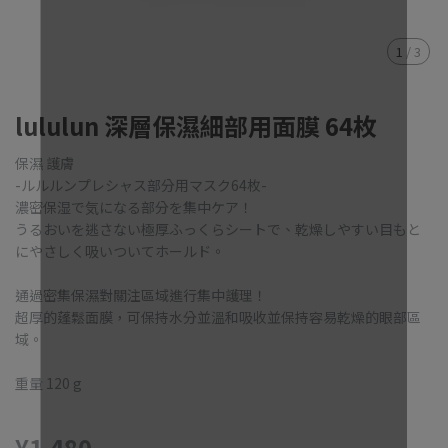
1
/
3
lululun 深層保濕細部用面膜 64枚
保濕 護膚
-ルルルンプレシャス部分用マスク64枚-
濃密保湿で気になる部分を集中ケア！
うるおいを逃さない極厚ふっくらシートで、乾燥しやすい目もと
にやさしく吸いついてホールド。
通過密集保濕對關注區域進行集中護理！
超厚的蓬鬆面膜，可保持水分並溫和吸收並保持容易乾燥的眼部區
域。
重量 120 g
¥1,480