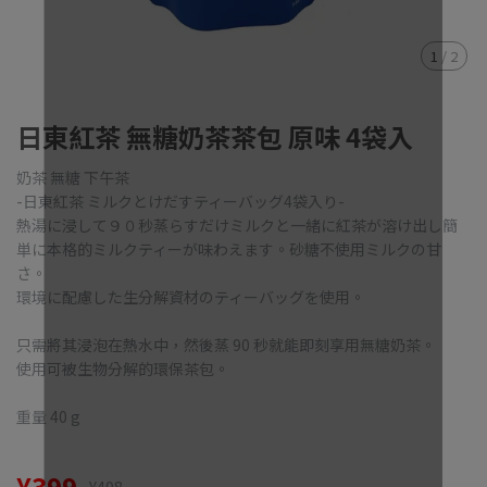
1
/
2
日東紅茶 無糖奶茶茶包 原味 4袋入
奶茶 無糖 下午茶
-日東紅茶 ミルクとけだすティーバッグ4袋入り-
熱湯に浸して９０秒蒸らすだけミルクと一緒に紅茶が溶け出し簡
単に本格的ミルクティーが味わえます。砂糖不使用ミルクの甘
さ。
環境に配慮した生分解資材のティーバッグを使用。
只需將其浸泡在熱水中，然後蒸 90 秒就能即刻享用無糖奶茶。
使用可被生物分解的環保茶包。
重量 40 g
¥399