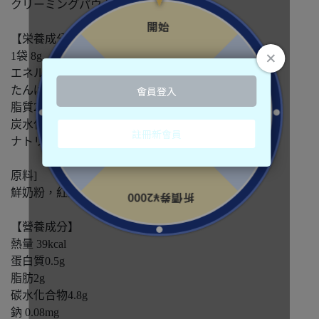
クリーミングパウダー、紅茶
【栄養成分表示 】
1袋 8g
エネルギー39kcal
たんぱく質0.5g
脂質2g
炭水化物4.8g
ナトリウム0.08mg
原料]
鮮奶粉，紅茶
【營養成分】
熱量 39kcal
蛋白質0.5g
脂肪2g
碳水化合物4.8g
鈉 0.08mg