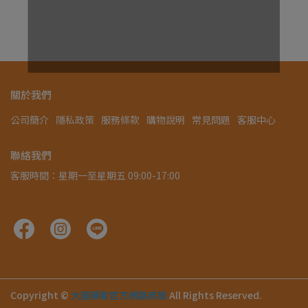
關於我們
公司簡介
隱私政策
服務條款
購物說明
常見問題
客服中心
聯絡我們
客服時間：星期一至星期五 09:00-17:00
Copyright ©
大國藥妝官方網路商城
All Rights Reserved.
.