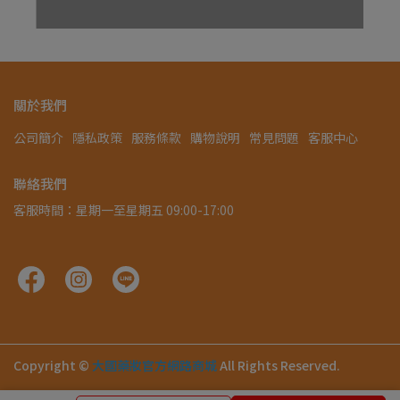
關於我們
公司簡介
隱私政策
服務條款
購物說明
常見問題
客服中心
聯絡我們
客服時間：星期一至星期五 09:00-17:00
Copyright ©
大國藥妝官方網路商城
All Rights Reserved.
.