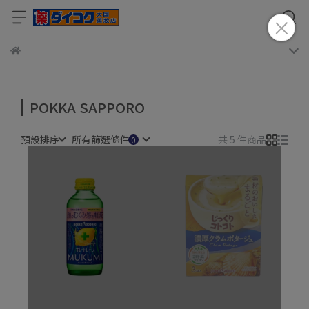
POKKA SAPPORO
預設排序
所有篩選條件
共 5 件商品