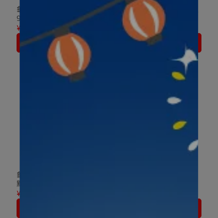
龜田製菓 午後的什錦米果
龜田製菓 咖哩仙貝 15枚入
95g
¥399
¥498
¥319
¥398
加入購物車
加入購物車
龜田製菓 嚴選10種類日式
龜田製菓 柿種米果 6袋入
點心 6袋 120g
164g
¥238
¥297
¥367
¥458
加入購物車
加入購物車