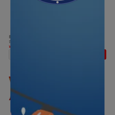
龜田製菓 柿種米果 起司混
龜田製菓 柿種米果 鹽味 6
合杏仁口味70g
袋入
¥439
¥548
¥367
¥458
已售完
加入購物車