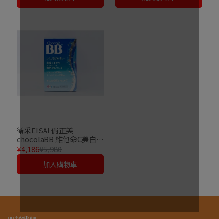
衛采EISAI 俏正美
chocolaBB 維他命C美白丸
180錠
¥4,186
¥5,980
加入購物車