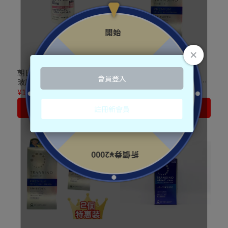
朝日ASAHI Dear-Natura
第一三共 TRANSINO
玻尿酸 60粒
White C Premium 美白丸
270錠
¥1,316
¥1,880
¥5,306
¥7,580
加入購物車
加入購物車