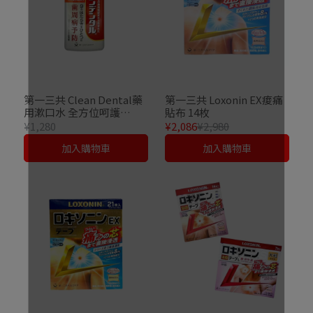
第一三共 Clean Dental藥
第一三共 Loxonin EX痠痛
用漱口水 全方位呵護
貼布 14枚
450ml
¥1,280
¥2,086
¥2,980
加入購物車
加入購物車