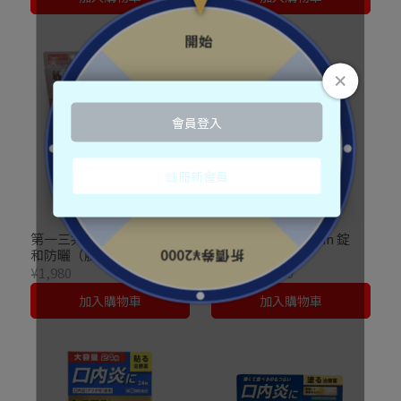
第一三共 MINON敏感肌溫
第一三共 Panlacmin 錠
和防曬（臉部・身體適
550錠
用）
¥1,980
¥2,156
¥3,080
加入購物車
加入購物車