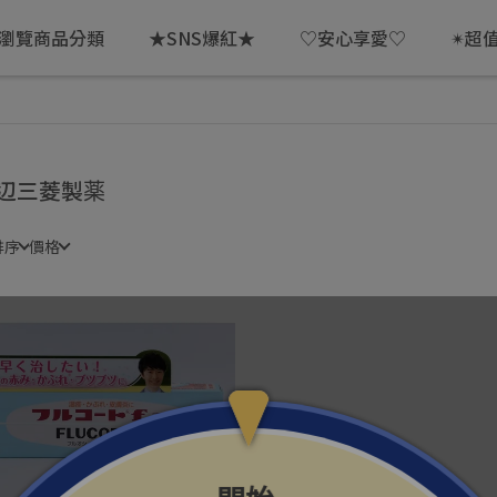
瀏覽商品分類
★SNS爆紅★
♡安心享愛♡
✴超
辺三菱製薬
排序
價格