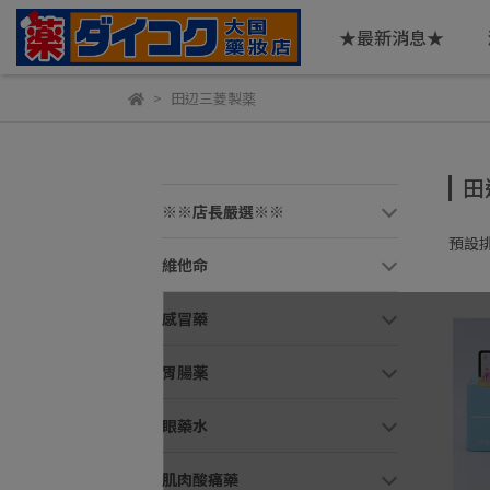
★最新消息★
田辺三菱製薬
田
※※店長嚴選※※
預設
維他命
感冒藥
胃腸薬
眼藥水
肌肉酸痛藥