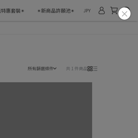
值特惠套裝✴
✴新商品許願池✴
JPY
所有篩選條件
共 1 件商品