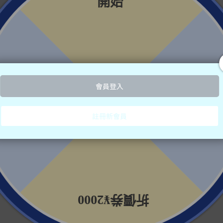
菱製藥 FLUCORT f濕疹軟膏
46
¥2,780