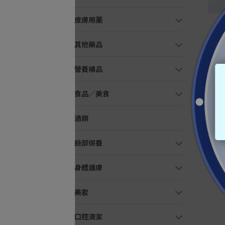
皮膚用薬
其他藥品
田邊三
10g
營養補品
¥1,9
食品／美食
酒類
臉部保養
身體護膚
美妝
口腔清潔