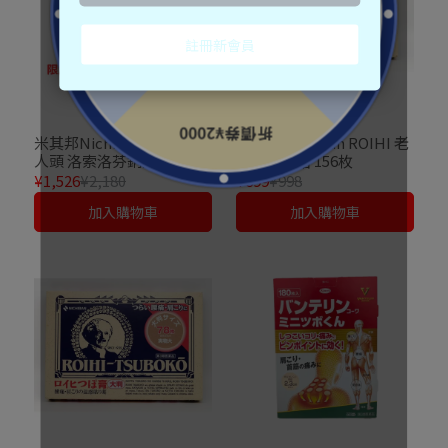
米其邦Nichiban ROIHI 老
米其邦Nichiban ROIHI 老
人頭 洛索洛芬鈉溫感止痛
人頭穴位貼 156枚
貼 大尺寸7枚
¥1,526
¥2,180
¥699
¥998
加入購物車
加入購物車