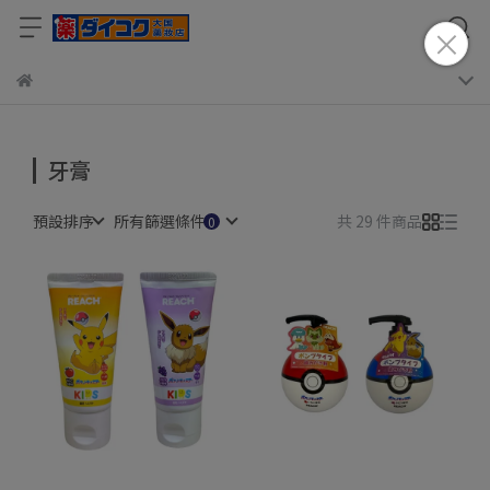
牙膏
預設排序
所有篩選條件
共 29 件商品