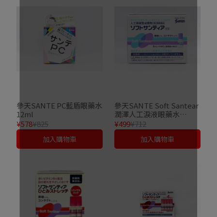
參天SANTE PC藍盾眼藥水
參天SANTE Soft Santear
12ml
潤澤人工淚液眼藥水
5ml×4
¥578
¥825
¥499
¥712
加入購物車
加入購物車