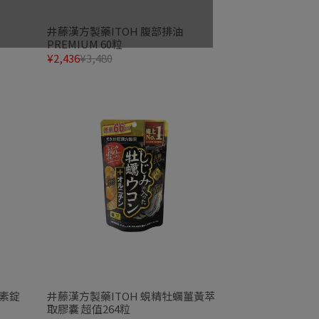
井藤漢方製藥ITOH 腹部排油
PREMIUM 60粒
¥2,436
¥3,480
黃素錠
井藤漢方製藥ITOH 蜆精牡蠣薑黃萃
取膠囊 超值264粒