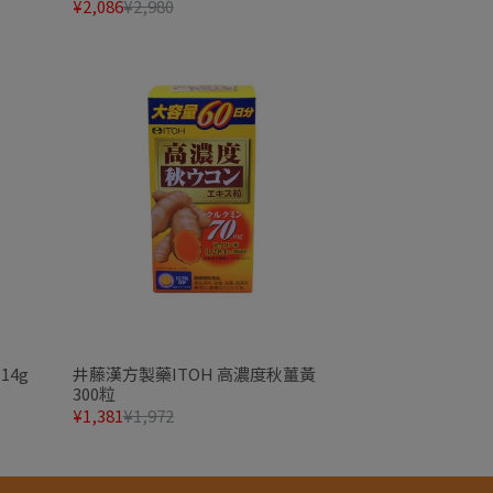
¥2,086
¥2,980
14g
井藤漢方製藥ITOH 高濃度秋薑黃
300粒
¥1,381
¥1,972