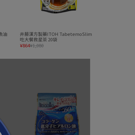
s魚油
井藤漢方製藥ITOH TabetemoSlim
吃大餐救星茶 20袋
¥864
¥1,080