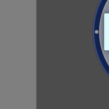
井藤
補給 
¥1,7