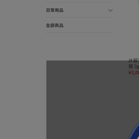
日常用品
全部商品
井藤
菌 
¥2,0