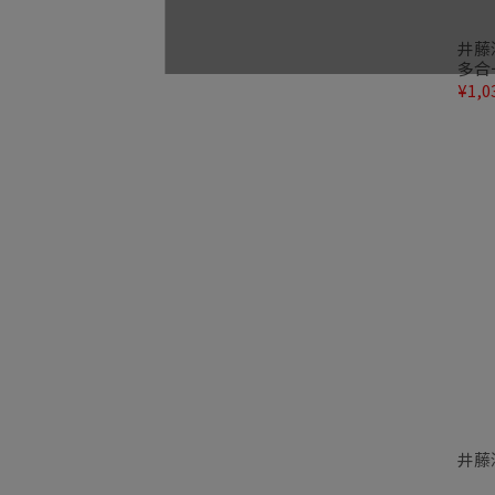
井藤
多合
¥1,0
井藤