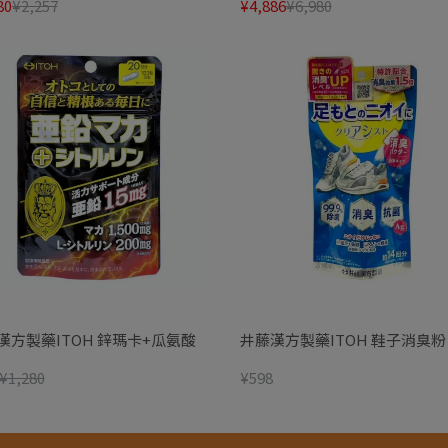
80
¥2,257
¥4,886
¥6,980
漢方製藥ITOH 鋅瑪卡+瓜氨酸
井藤漢方製藥ITOH 鞋子消臭粉 
¥1,280
¥598