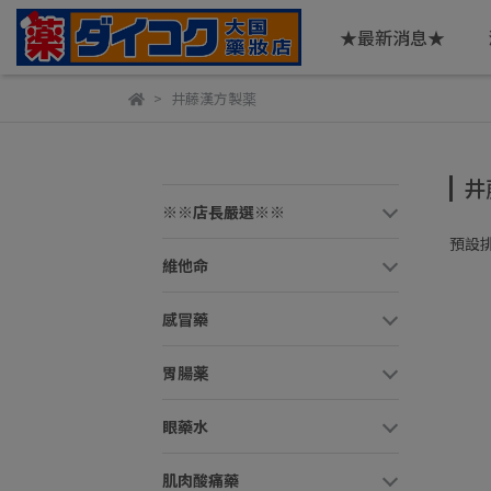
★最新消息★
井藤漢方製薬
井
※※店長嚴選※※
預設
維他命
感冒藥
胃腸薬
眼藥水
肌肉酸痛藥