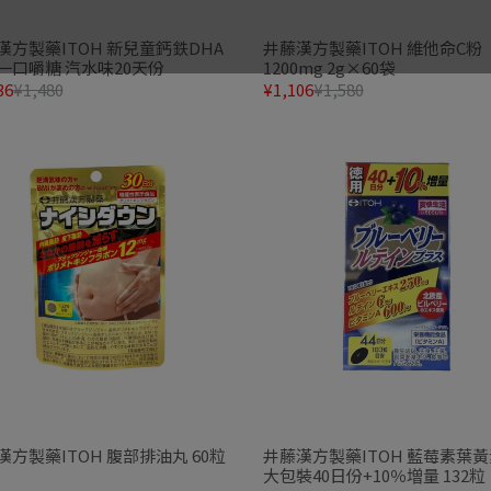
漢方製藥ITOH 新兒童鈣鉄DHA
井藤漢方製藥ITOH 維他命C粉
一口嚼糖 汽水味20天份
1200mg 2g×60袋
36
¥1,480
¥1,106
¥1,580
漢方製藥ITOH 腹部排油丸 60粒
井藤漢方製藥ITOH 藍莓素葉
大包裝40日份+10％増量 132粒