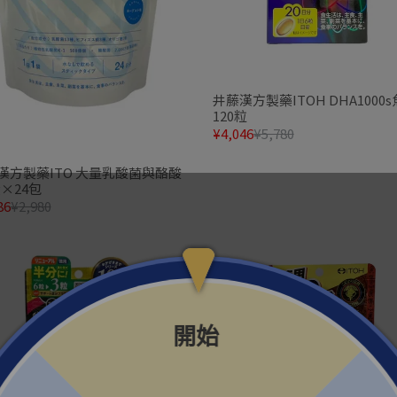
井藤漢方製藥ITOH DHA1000
120粒
¥4,046
¥5,780
漢方製藥ITO 大量乳酸菌與酪酸
2g×24包
86
¥2,980