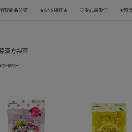
瀏覽商品分類
★SNS爆紅★
♡安心享愛♡
✴超
藤漢方製薬
排序
價格