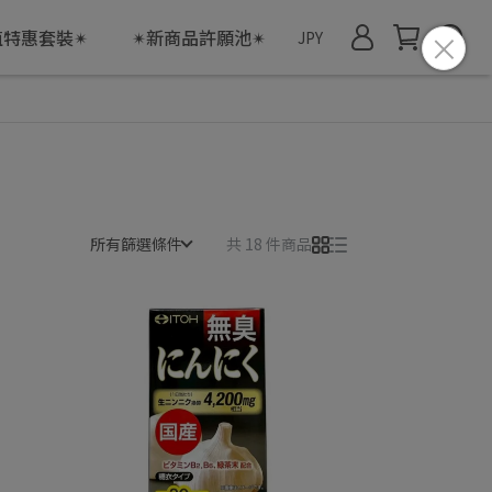
值特惠套裝✴
✴新商品許願池✴
JPY
所有篩選條件
共 18 件商品