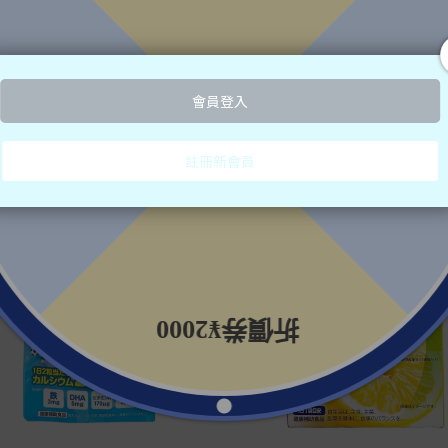
漢方製藥ITOH 吃大餐也想瘦身
藤漢方製藥ITOH 強力瑪卡3600 
63日分
粒
36
¥2,480
¥2,786
¥3,980