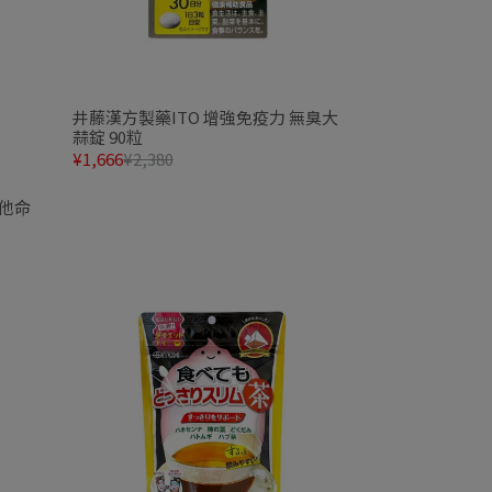
井藤漢方製藥ITO 增強免疫力 無臭大
蒜錠 90粒
¥1,666
¥2,380
維他命