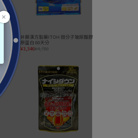
120
井藤漢方製藥ITOH 微分子玻尿酸膠
原蛋白 60天分
¥3,346
¥4,780