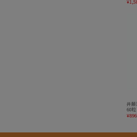
¥1,5
井藤
60粒
¥896