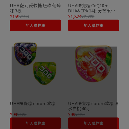
UHA 薩可愛軟糖 短款 葡萄
UHA味覺糖 CoQ10 +
味 7枚
DHA&EPA 14日分芒果味
28粒
¥159
¥198
¥1,824
¥2,280
加入購物車
加入購物車
UHA味覺糖 cororo軟糖
UHA味覺糖 cororo軟糖 清
水白桃 40g
¥99
¥123
¥99
¥123
加入購物車
加入購物車