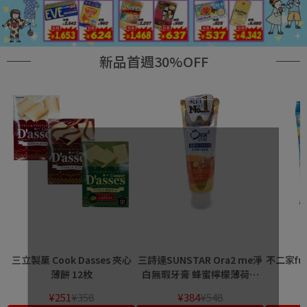
新品首週30%OFF
三立製菓 Cook Dasses 夾心
三詩達SUNSTAR Ora2 me淨
不二家fu
薄餅 12枚
白無瑕牙膏 蜂蜜檸檬薄荷香
130g
¥251
¥358
¥384
¥548