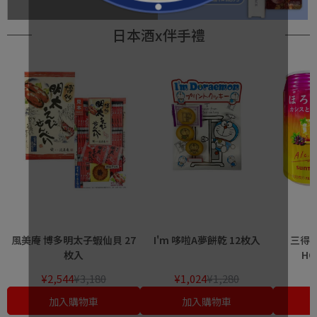
日本酒x伴手禮
風美庵 博多明太子蝦仙貝 27
I'm 哆啦A夢餅乾 12枚入
三得利
枚入
HO
¥2,544
¥3,180
¥1,024
¥1,280
加入購物車
加入購物車