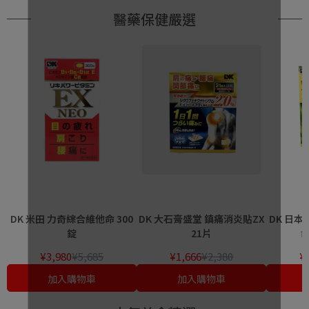
醫藥保健嚴選
DK 米田 力奇綜合維他命 300
DK 大石膏盛堂 鎮痛消炎貼ZX
DK 日本
錠
21片
命
¥3,980
¥5,685
¥1,666
¥2,380
¥
加入購物車
加入購物車