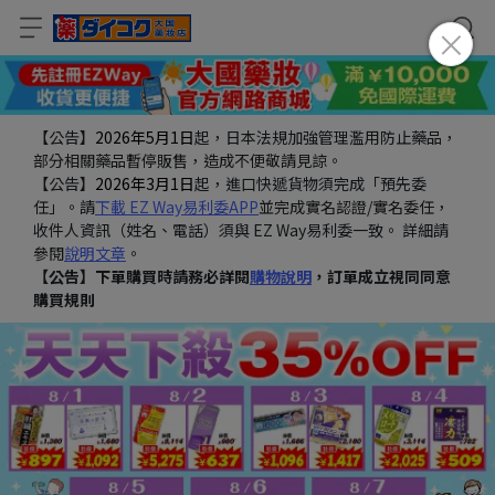
【公告】
2026年5月1日
起，日本法規加強管理濫用防止藥品，
部分相關藥品暫停販售，造成不便敬請見諒。
【公告】
2026年3月1日
起，進口快遞貨物須完成「預先委
任」。請
下載 EZ Way易利委APP
並完成實名認證/實名委任，
收件人資訊（姓名、電話）須與 EZ Way易利委一致。 詳細請
參閱
說明文章
。
【公告】下單購買時請務必詳閱
購物說明
，訂單成立視同同意
購買規則