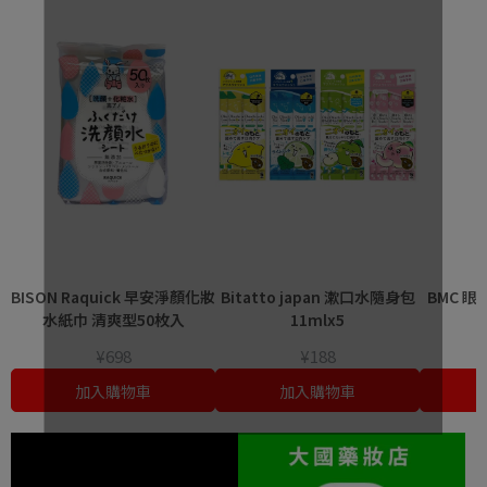
BISON Raquick 早安淨顏化妝
Bitatto japan 漱口水隨身包
BMC 
水紙巾 清爽型50枚入
11mlx5
¥698
¥188
加入購物車
加入購物車