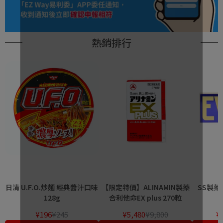
熱銷排行
日清 U.F.O.炒麵 經典醬汁口味
【限定特價】ALINAMIN製藥
SS製藥 
128g
合利他命EX plus 270粒
¥196
¥245
¥5,480
¥9,800
¥