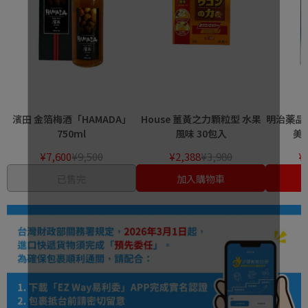
濱田 金箔梅酒「HAMADA」
House 薑黃之力顆粒型 水果
明治薬品 健
750ml
風味 30包入
美
¥7,600
¥9,500
¥2,388
¥3,980
¥
已售完
加入購物車