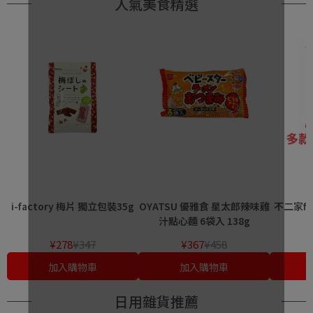
人氣美食精選
i-factory 梅片 獨立包裝35g
OYATSU 優雅食 星太郎辣味雞
不二家fuj
汁點心麵 6袋入 138g
¥278
¥347
¥367
¥458
加入購物車
加入購物車
日用雜貨推薦